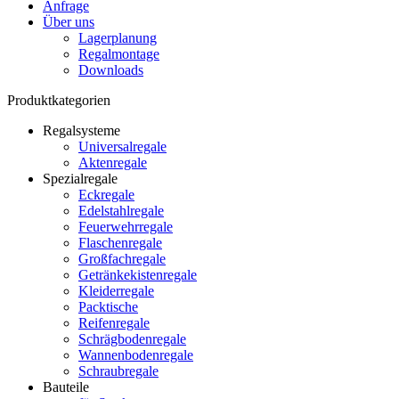
Anfrage
Über uns
Lagerplanung
Regalmontage
Downloads
Produktkategorien
Regalsysteme
Universalregale
Aktenregale
Spezialregale
Eckregale
Edelstahlregale
Feuerwehrregale
Flaschenregale
Großfachregale
Getränkekistenregale
Kleiderregale
Packtische
Reifenregale
Schrägbodenregale
Wannenbodenregale
Schraubregale
Bauteile