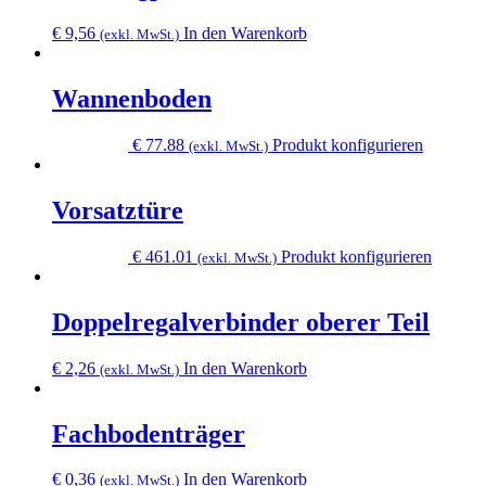
auf.
€
9,56
In den Warenkorb
(exkl. MwSt.)
Die
Optionen
können
Wannenboden
auf
der
Produktse
Dieses
€
77.88
Produkt konfigurieren
(exkl. MwSt.)
gewählt
Produkt
werden
weist
mehrere
Vorsatztüre
Variante
auf.
Dieses
€
461.01
Produkt konfigurieren
(exkl. MwSt.)
Die
Produkt
Optionen
weist
können
mehrere
Doppelregalverbinder oberer Teil
auf
Variant
der
auf.
Produktse
€
2,26
In den Warenkorb
(exkl. MwSt.)
Die
gewählt
Option
werden
können
Fachbodenträger
auf
der
Produkt
€
0,36
In den Warenkorb
(exkl. MwSt.)