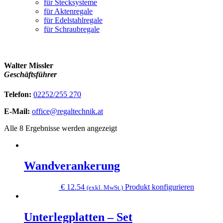
für Stecksysteme
für Aktenregale
für Edelstahlregale
für Schraubregale
Walter Missler
Geschäftsführer
Telefon:
02252/255 270
E-Mail:
office@regaltechnik.at
Alle 8 Ergebnisse werden angezeigt
Wandverankerung
Dieses
€
12.54
Produkt konfigurieren
(exkl. MwSt.)
Produkt
weist
mehrere
Unterlegplatten – Set
Variante