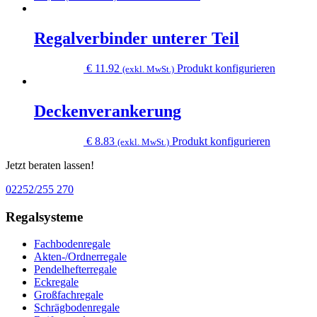
gewählt
werden
Regalverbinder unterer Teil
Dieses
€
11.92
Produkt konfigurieren
(exkl. MwSt.)
Produkt
weist
mehrere
Deckenverankerung
Varianten
auf.
Dieses
€
8.83
Produkt konfigurieren
(exkl. MwSt.)
Die
Produkt
Optionen
Jetzt beraten lassen!
weist
können
mehrere
auf
02252/255 270
Varianten
der
auf.
Produktse
Regalsysteme
Die
gewählt
Optionen
werden
können
Fachbodenregale
auf
Akten-/Ordnerregale
der
Pendelhefterregale
Produktsei
Eckregale
gewählt
Großfachregale
werden
Schrägbodenregale