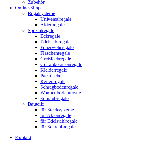
Zubehör
Online-Shop
Regalsysteme
Universalregale
Aktenregale
Spezialregale
Eckregale
Edelstahlregale
Feuerwehrregale
Flaschenregale
Großfachregale
Getränkekistenregale
Kleiderregale
Packtische
Reifenregale
Schrägbodenregale
Wannenbodenregale
Schraubregale
Bauteile
für Stecksysteme
für Aktenregale
für Edelstahlregale
für Schraubregale
Kontakt