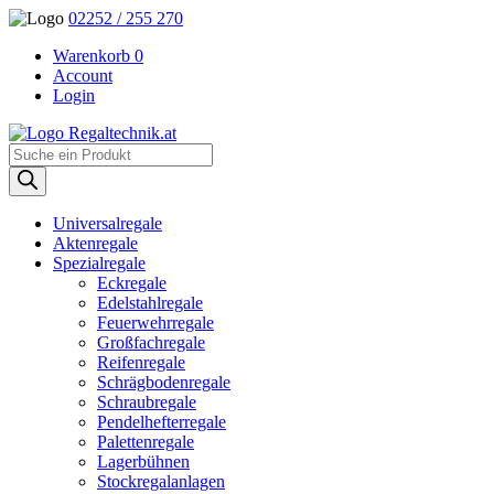
02252 / 255 270
Warenkorb
0
Account
Login
Regaltechnik.at
Products
search
Universalregale
Aktenregale
Spezialregale
Eckregale
Edelstahlregale
Feuerwehrregale
Großfachregale
Reifenregale
Schrägbodenregale
Schraubregale
Pendelhefterregale
Palettenregale
Lagerbühnen
Stockregalanlagen